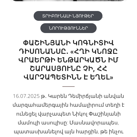
ՏՐԻԲՈՒՆԱԼԻ ՆՅՈՒԹԵՐ
,
ՆՈՐՈՒԹՅՈՒՆՆԵՐ
ՓԱՇԻՆՅԱՆԻ ԿՈԳՆԻՏԻՎ
ԴԻՍՈՆԱՆՍԸ․ «ՀՂԻ ԿՆՈՋԸ
ՎՐԱԵՐԹԻ ԵՆԹԱՐԿԱԾՆ ԻՄ
ՇԱՐԱՍՅՈՒՆԸ ՉԻ, ՀՀ
ՎԱՐՉԱՊԵՏԻՆՆ Է ԵՂԵԼ»
16.07.2025 թ․ Կարեն Դեմիրճյանի անվան
մարզահամերգային համալիրում տեղի է
ունեցել վարչապետ Նիկոլ Փաշինյանի
մամուլի ասուլիսը: Մասնավորապես,
պատասխանելով այն հարցին, թե ինչու