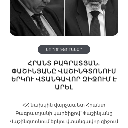
ՆՈՐՈՒԹՅՈՒՆՆԵՐ
ՀՐԱՆՏ ԲԱԳՐԱՏՅԱՆ.
ՓԱՇԻՆՅԱՆԸ ՎԱՇԻՆԳՏՈՆՈՒՄ
ԵՐԿՈՒ ՎՏԱՆԳԱՎՈՐ ԶԻՋՈՒՄ Է
ԱՐԵԼ
ՀՀ նախկին վարչապետ Հրանտ
Բագրատյանի կարծիքով՝ Փաշինյանը
Վաշինգտոնում երկու վտանգավոր զիջում