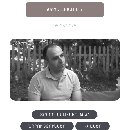
ԿԱՐԴԱԼ ԱՎԵԼԻՆ
05.08.2025
ՏՐԻԲՈՒՆԱԼԻ ՆՅՈՒԹԵՐ
,
ՆՈՐՈՒԹՅՈՒՆՆԵՐ
,
ՎԿԱՆԵՐ