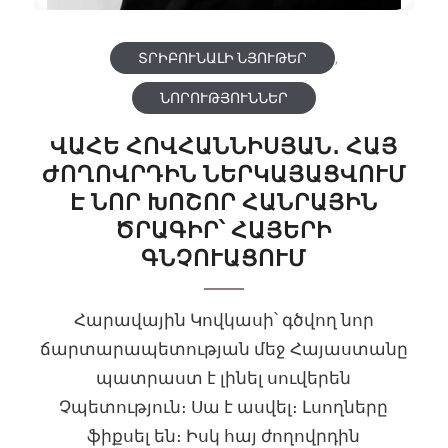
ՏՐԻԲՈՒՆԱԼԻ ՆՅՈՒԹԵՐ
,
ՆՈՐՈՒԹՅՈՒՆՆԵՐ
ՎԱՀԵ ՀՈՎՀԱՆՆԻՍՅԱՆ․ ՀԱՅ
ԺՈՂՈՎՐԴԻՆ ՆԵՐԿԱՅԱՑՎՈՒՄ
Է ՆՈՐ ԽՈՇՈՐ ՀԱՆՐԱՅԻՆ
ԾՐԱԳԻՐ՝ ՀԱՅԵՐԻ
ԳՆՉՈՒԱՑՈՒՄ
Հարավային Կովկասի՝ գծվող նոր
ճարտարապետության մեջ Հայաստանը
պատրաստ է լինել սուվերեն
Չպետություն։ Սա է ասվել։ Լսողները
ֆիքսել են։ Իսկ հայ ժողովրդին