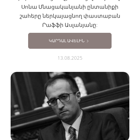
Սոնա Մնացականյանի ընտանիքի
շահերը ներկայացնող փաստաբան
Րաֆֆի Ասլանյանը:
ԿԱՐԴԱԼ ԱՎԵԼԻՆ
13.08.2025