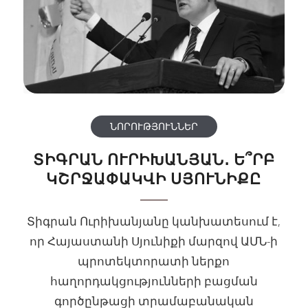
ՆՈՐՈՒԹՅՈՒՆՆԵՐ
ՏԻԳՐԱՆ ՈՒՐԻԽԱՆՅԱՆ․ Ե՞ՐԲ
ԿՇՐՋԱՓԱԿՎԻ ՍՅՈՒՆԻՔԸ
Տիգրան Ուրիխանյանը կանխատեսում է,
որ Հայաստանի Սյունիքի մարզով ԱՄՆ-ի
պրոտեկտորատի ներքո
հաղորդակցությունների բացման
գործընթացի տրամաբանական