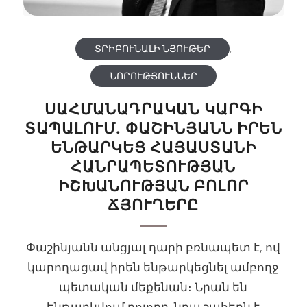
ՏՐԻԲՈՒՆԱԼԻ ՆՅՈՒԹԵՐ
,
ՆՈՐՈՒԹՅՈՒՆՆԵՐ
ՍԱՀՄԱՆԱԴՐԱԿԱՆ ԿԱՐԳԻ
ՏԱՊԱԼՈՒՄ. ՓԱՇԻՆՅԱՆՆ ԻՐԵՆ
ԵՆԹԱՐԿԵՑ ՀԱՅԱՍՏԱՆԻ
ՀԱՆՐԱՊԵՏՈՒԹՅԱՆ
ԻՇԽԱՆՈՒԹՅԱՆ ԲՈԼՈՐ
ՃՅՈՒՂԵՐԸ
Փաշինյանն անցյալ դարի բռնապետ է, ով
կարողացավ իրեն ենթարկեցնել ամբողջ
պետական մեքենան։ Նրան են
ենթարկվում բոլորը, նրա շահերն է