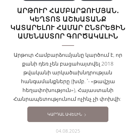
ԱՐԹՈՒՐ ՀԱՄԲԱՐՁՈՒՄՅԱՆ․
ԿԵՂՏՈՏ ԱՇԽԱՏԱՆՔ
ԿԱՏԱՐԵԼՈՒ ՀԱՄԱՐ ԸՆՏՐԵՑԻՆ
ԱՄԵՆԱՍՏՈՐ ԳՈՐԾԱԿԱԼԻՆ
Արթուր Համբարձումյանը կարծում է, որ
քանի դեռ չեն բացահայտվել 2018
թվականի արկածախնդրության
հանգամանքները (խմբ. ՝- «թավշյա
հեղափոխություն»), Հայաստանի
Հանրապետությունում ոչինչ չի փոխվի:
ԿԱՐԴԱԼ ԱՎԵԼԻՆ
04.08.2025