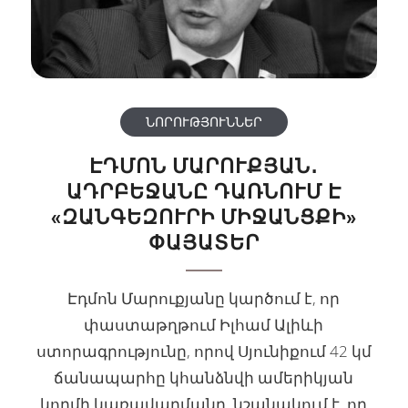
ՆՈՐՈՒԹՅՈՒՆՆԵՐ
ԷԴՄՈՆ ՄԱՐՈՒՔՅԱՆ․
ԱԴՐԲԵՋԱՆԸ ԴԱՌՆՈՒՄ Է
«ԶԱՆԳԵԶՈՒՐԻ ՄԻՋԱՆՑՔԻ»
ՓԱՅԱՏԵՐ
Էդմոն Մարուքյանը կարծում է, որ
փաստաթղթում Իլհամ Ալիևի
ստորագրությունը, որով Սյունիքում 42 կմ
ճանապարհը կհանձնվի ամերիկյան
կողմի կառավարմանը, նշանակում է, որ