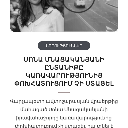
ՆՈՐՈՒԹՅՈՒՆՆԵՐ
ՍՈՆԱ ՄՆԱՑԱԿԱՆՅԱՆԻ
ԸՆՏԱՆԻՔԸ
ԿԱՌԱՎԱՐՈՒԹՅՈՒՆԻՑ
ՓՈԽՀԱՏՈՒՑՈՒՄ ՉԻ ՍՏԱՑԵԼ
Վարչապետի ավտոշարասյան վրաերթից
մահացած Սոնա Մնացականյանի
իրավահաջորդը կառավարությունից
փոխհատուցում չի ստացել, հայտնել է