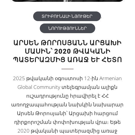
ՏՐԻԲՈՒՆԱԼԻ ՆՅՈՒԹԵՐ
,
ՆՈՐՈՒԹՅՈՒՆՆԵՐ
ԱՐՍԵՆ ԹՈՐՈՍՅԱՆՆ ԱՐՑԱԽԻ
ՄԱՍԻՆ՝ 2020 ԹՎԱԿԱՆԻ
ՊԱՏԵՐԱԶՄԻՑ ԱՌԱՋ ԵՒ ՀԵՏՈ
2025 թվականի օգոստոսի 12-ին Armenian
Global Community տելեգրամյան ալիքն
ուշադրությունը հրավիրել է ՀՀ
առողջապահության նախկին նախարար
Արսեն Թորոսյանի՝ Արցախի հարցում
դիրքորոշման փոփոխության վրա։ Եթե
2020 թվականի պատերազմից առաջ