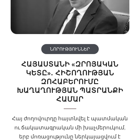
ՆՈՐՈՒԹՅՈՒՆՆԵՐ
ՀԱՅԱՍՏԱՆԻ «ԶՐՈՅԱԿԱՆ
ԿԵՏԸ». ՀԻՇՈՂՈՒԹՅԱՆ
ԶՈՀԱԲԵՐՈՒՄԸ
ԽԱՂԱՂՈՒԹՅԱՆ ՊԱՏՐԱՆՔԻ
ՀԱՄԱՐ
Հայ ժողովուրդը հայտնվել է պատմական
ու ճակատագրական մի խաչմերուկում,
երբ մոռացությունը ներկայացվում է