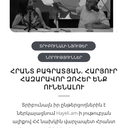
ՏՐԻԲՈՒՆԱԼԻ ՆՅՈՒԹԵՐ
,
ՆՈՐՈՒԹՅՈՒՆՆԵՐ
ՀՐԱՆՏ ԲԱԳՐԱՏՅԱՆ. ՀԱՐՅՈՒՐ
ՀԱԶԱՐԱՎՈՐ ԶՈՀԵՐ ԵՆՔ
ՈՒՆԵՆԱԼՈՒ
Տրիբունալն իր ընթերցողներին է
ներկայացնում Hayeli.am-ի յութուբյան
ալիքով ՀՀ նախկին վարչապետ Հրանտ