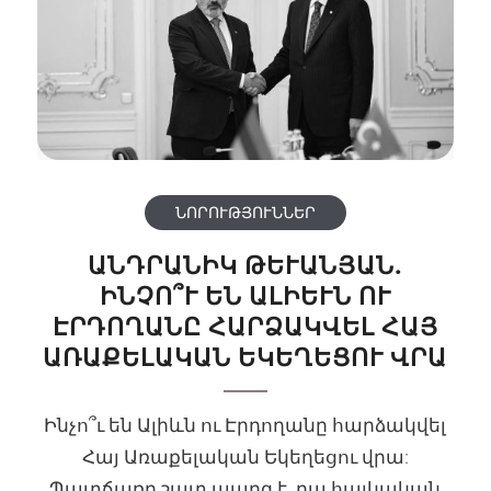
ՆՈՐՈՒԹՅՈՒՆՆԵՐ
ԱՆԴՐԱՆԻԿ ԹԵՒԱՆՅԱՆ. Ի
ՆՉՈ՞Ւ ԵՆ ԱԼԻԵՒՆ ՈՒ ԷՐ
ԴՈՂԱՆԸ ՀԱՐՁԱԿՎԵԼ ՀԱՅ ԱՌ
ԱՔԵԼԱԿԱՆ ԵԿԵՂԵՑՈՒ ՎՐԱ
Ինչո՞ւ են Ալիևն ու Էրդողանը հարձակվել
Հայ Առաքելական Եկեղեցու վրա:
Պատճառը շատ պարզ է. դա հայկական