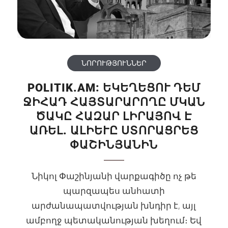
ՆՈՐՈՒԹՅՈՒՆՆԵՐ
POLITIK.AM: ԵԿԵՂԵՑՈՒ ԴԵՄ
ՋԻՀԱԴ ՀԱՅՏԱՐԱՐՈՂԸ ՄԿԱՆ
ԾԱԿԸ ՀԱԶԱՐ ԼԻՐԱՅՈՎ Է
ԱՌԵԼ. ԱԼԻԵՒԸ ՍՏՈՐԱՑՐԵՑ Փ
ԱՇԻՆՅԱՆԻՆ
Նիկոլ Փաշինյանի վարքագիծը ոչ թե
պարզապես անհատի
արժանապատվության խնդիր է, այլ
ամբողջ պետականության խեղում։ Եվ