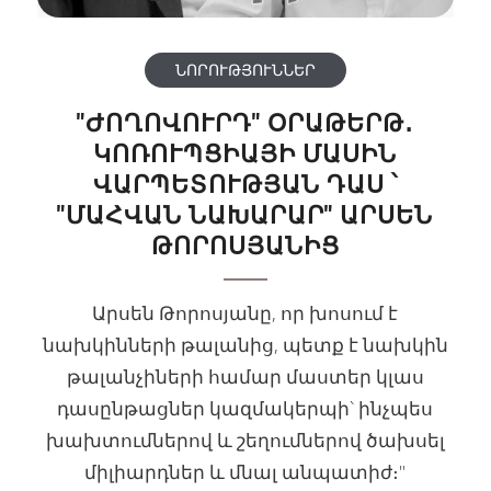
ՆՈՐՈՒԹՅՈՒՆՆԵՐ
"ԺՈՂՈՎՈՒՐԴ" ՕՐԱԹԵՐԹ․
ԿՈՌՈՒՊՑԻԱՅԻ ՄԱՍԻՆ
ՎԱՐՊԵՏՈՒԹՅԱՆ ԴԱՍ ՝
"ՄԱՀՎԱՆ ՆԱԽԱՐԱՐ" ԱՐՍԵՆ
ԹՈՐՈՍՅԱՆԻՑ
Արսեն Թորոսյանը, որ խոսում է
նախկինների թալանից, պետք է նախկին
թալանչիների համար մաստեր կլաս
դասընթացներ կազմակերպի` ինչպես
խախտումներով և շեղումներով ծախսել
միլիարդներ և մնալ անպատիժ։"