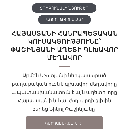
ՏՐԻԲՈՒՆԱԼԻ ՆՅՈՒԹԵՐ
,
ՆՈՐՈՒԹՅՈՒՆՆԵՐ
ՀԱՅԱՍՏԱՆԻ ՀԱՆՐԱՊԵՏԱԿԱՆ
ԿՈՒՍԱԿՑՈՒԹՅՈՒՆԸ՝
ՓԱՇԻՆՅԱՆԻ ԱՂԵՏԻ ԳԼԽԱՎՈՐ
ՄԵՂԱՎՈՐ
Արմեն Աշոտյանի ներկայացրած
քաղաքական ուժն է գլխավոր մեղավորը
և պատասխանատուն է այն աղետի, որը
Հայաստանի և հայ ժողովրդի գլխին
բերեց Նիկոլ Փաշինյանը։
ԿԱՐԴԱԼ ԱՎԵԼԻՆ