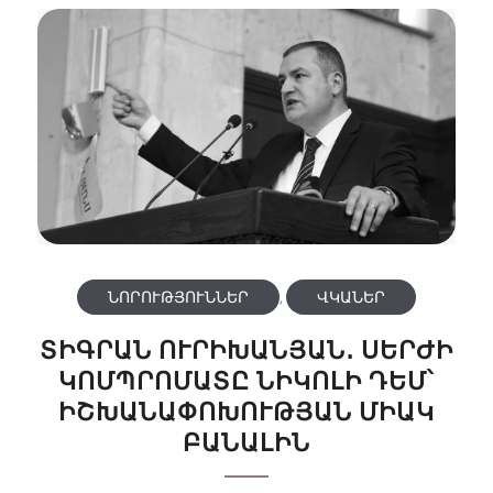
ՆՈՐՈՒԹՅՈՒՆՆԵՐ
,
ՎԿԱՆԵՐ
ՏԻԳՐԱՆ ՈՒՐԻԽԱՆՅԱՆ․ ՍԵՐԺԻ
ԿՈՄՊՐՈՄԱՏԸ ՆԻԿՈԼԻ ԴԵՄ՝
ԻՇԽԱՆԱՓՈԽՈՒԹՅԱՆ ՄԻԱԿ
ԲԱՆԱԼԻՆ