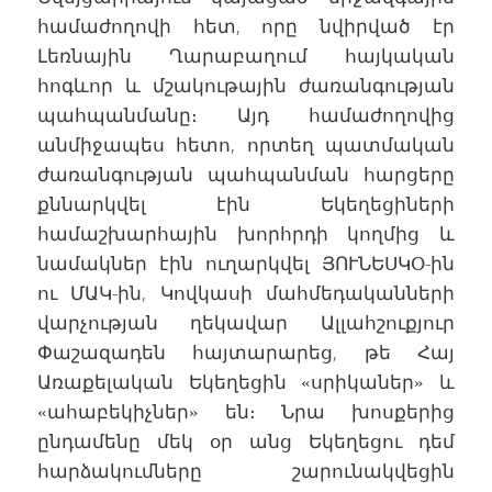
համաժողովի հետ, որը նվիրված էր
Լեռնային Ղարաբաղում հայկական
հոգևոր և մշակութային ժառանգության
պահպանմանը։ Այդ համաժողովից
անմիջապես հետո, որտեղ պատմական
ժառանգության պահպանման հարցերը
քննարկվել էին Եկեղեցիների
համաշխարհային խորհրդի կողմից և
նամակներ էին ուղարկվել ՅՈՒՆԵՍԿՕ-ին
ու ՄԱԿ-ին, Կովկասի մահմեդականների
վարչության ղեկավար Ալլահշուքյուր
Փաշազադեն հայտարարեց, թե Հայ
Առաքելական Եկեղեցին «սրիկաներ» և
«ահաբեկիչներ» են։ Նրա խոսքերից
ընդամենը մեկ օր անց Եկեղեցու դեմ
հարձակումները շարունակվեցին