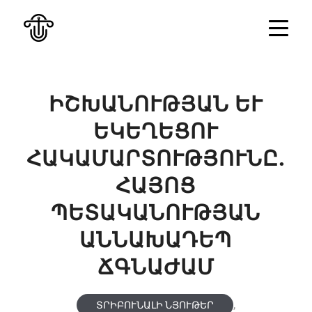
ԻՇԽԱՆՈՒԹՅԱՆ ԵՒ Ե
ԿԵՂԵՑՈՒ Հ
ԱԿԱՄԱՐՏՈՒԹՅՈՒՆԸ. Հ
ԱՅՈՑ Պ
ԵՏԱԿԱՆՈՒԹՅԱՆ Ա
ՆՆԱԽԱԴԵՊ Ճ
ԳՆԱԺԱՄ
,
ՏՐԻԲՈՒՆԱԼԻ ՆՅՈՒԹԵՐ