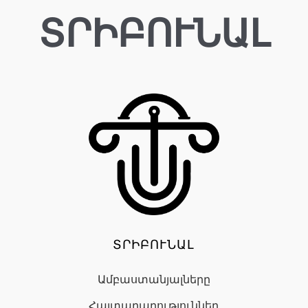
ՏՐԻԲՈՒՆԱԼ
ՏՐԻԲՈՒՆԱԼ
Ամբաստանյալները
Հայտարարություններ