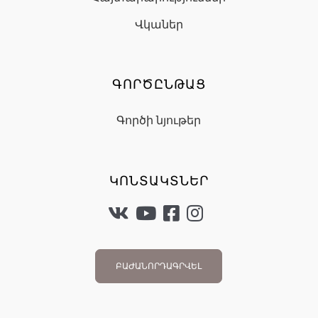
Վկաներ
ԳՈՐԾԸՆԹԱՑ
Գործի նյութեր
ԿՈՆՏԱԿՏՆԵՐ
ԲԱԺԱՆՈՐԴԱԳՐՎԵԼ