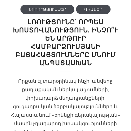
ՆՈՐՈՒԹՅՈՒՆՆԵՐ
,
ՎԿԱՆԵՐ
ԼՌՈՒԹՅՈՒՆԸ՝ ՈՐՊԵՍ
ԽՈՍՏՈՎԱՆՈՒԹՅՈՒՆ. ԻՆՉՈ՞Ւ
ԵՆ ԱՐԹՈՒՐ
ՀԱՄԲԱՐՁՈՒՄՅԱՆԻ
ԲԱՑԱՀԱՅՏՈՒՄՆԵՐԸ ՄՆՈՒՄ
ԱՆՊԱՏԱՍԽԱՆ
Որքան էլ տարօրինակ հնչի, անվերջ
քաղաքական ներկայացումների,
փոխադարձ մեղադրանքների,
ցուցադրական ձերբակալությունների և
Հայաստանում «օրենքի գերակայության»
մասին չդադարող խոսակցությունների