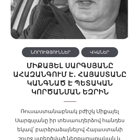
ՆՈՐՈՒԹՅՈՒՆՆԵՐ
,
ՎԿԱՆԵՐ
ՄԻՔԱՅԵԼ ՍԱՐԳՍՅԱՆԸ
ԱՀԱԶԱՆԳՈՒՄ Է․ ՀԱՅԱՍՏԱՆԸ
ԿԱՆԳՆԱԾ Է ՊԵՏԱԿԱՆ
ԿՈՐԾԱՆՄԱՆ ԵԶՐԻՆ
Ռուսաստանաբնակ բժիշկ Միքայել
Սարգսյանը իր տեսաուղերձով հանդես
եկավ՝ բարձրաձայնելով Հայաստանի
շուրջ ստեղծված ներքաղաքական և