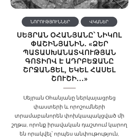
ՆՈՐՈՒԹՅՈՒՆՆԵՐ
,
ՎԿԱՆԵՐ
ՍԵՅՐԱՆ ՕՀԱՆՅԱՆԸ՝ ՆԻԿՈԼ
ՓԱՇԻՆՅԱՆԻՆ. «ՁԵՐ
ՊԱՏԱՍԽԱՆԱՏՎՈՒԹՅԱՆ
ԳՈՏԻՈՎ Է ԱԴՐԲԵՋԱՆԸ
ՇՐՋԱՆՑԵԼ, ԵԿԵԼ ՀԱՍԵԼ
ՇՈՒՇԻ...»
Սեյրան Օհանյանը ներկայացրեց
փաստերի և որոշումների
տրամաբանորեն փոխկապակցված մի
շղթա, որոնք իրավական դաշտում կարող
են որակվել՝ որպես անփութություն,