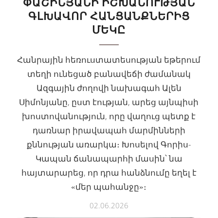
ՓԱՇԻՆՅԱՆԻ ԻՇԽԱՆՈՒԹՅԱՆ
ԳԼԽԱՎՈՐ ՀԱՆՑԱՆՔՆԵՐԻՑ
ՄԵԿԸ
Հանրային հեռուստատեսության եթերում
տեղի ունեցած բանավեճի ժամանակ
Ազգային ժողովի նախագահ Ալեն
Սիմոնյանը, ըստ էության, արեց այնպիսի
խոստովանություն, որը վաղուց պետք է
դառնար իրավապահ մարմինների
քննության առարկա։ Խոսելով Գորիս-
Կապան ճանապարհի մասին՝ նա
հայտարարեց, որ դրա հանձնումը եղել է
«մեր պահանջը»։
02.06.2026