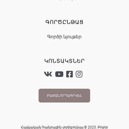
ԳՈՐԾԸՆԹԱՑ
Գործի նյութեր
ԿՈՆՏԱԿՏՆԵՐ
ԲԱԺԱՆՈՐԴԱԳՐՎԵԼ
Հայկական հանրային տրիբունալ © 2025. Բոլոր