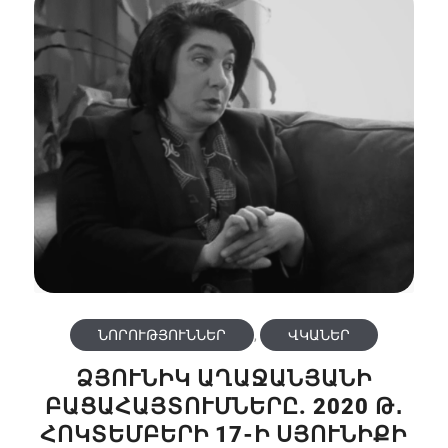
ՆՈՐՈՒԹՅՈՒՆՆԵՐ
,
ՎԿԱՆԵՐ
ՁՅՈՒՆԻԿ ԱՂԱՋԱՆՅԱՆԻ
ԲԱՑԱՀԱՅՏՈՒՄՆԵՐԸ. 2020 Թ․
ՀՈԿՏԵՄԲԵՐԻ 17-Ի ՍՅՈՒՆԻՔԻ