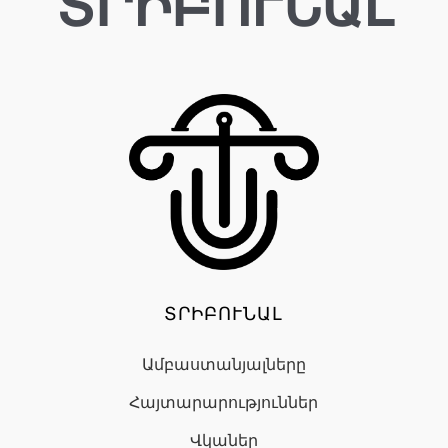
ՏՐԻԲՈՒՆԱԼ
ՏՐԻԲՈՒՆԱԼ
Ամբաստանյալները
Հայտարարություններ
Վկաներ