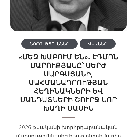
ՆՈՐՈՒԹՅՈՒՆՆԵՐ
,
ՎԿԱՆԵՐ
«ՄԵԶ ԽԱԲՈՒՄ ԵՆ». ԷԴՄՈՆ
ՄԱՐՈՒՔՅԱՆԸ՝ ՍԵՐԺ
ՍԱՐԳՍՅԱՆԻ,
ՍԱՀՄԱՆԱԴՐՈՒԹՅԱՆ
ՀԵՂԻՆԱԿՆԵՐԻ ԵՎ
ՄԱՆԴԱՏՆԵՐԻ ՇՈՒՐՋ ՆՈՐ
ԽԱՂԻ ՄԱՍԻՆ
2026 թվականի խորհրդարանական
ընտրություններից հետո ընդդիմադիր