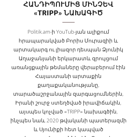
ՀԱՆԴԻՊՈՒՄԻՑ ՄԻՆՉԵՎ
«TRIPP» ՆԱԽԱԳԻԾ
Politik.am-ի YouTub-յան ալիքում
հրապարակված Բորիս Մուրազիի և
արտակարգ ու լիազոր դեսպան Ձյունիկ
Աղաջանյանի երկարատև զրույցում
առանցքային թեմաները վերաբերում էին
Հայաստանի արտաքին
քաղաքականությանը,
տարածաշրջանային զարգացումներին,
Իրանի շուրջ ստեղծված իրավիճակին,
այսպես կոչված «TRIPP» նախագծին,
ինչպես նաև 2020 թվականի պատերազմի
և Սյունիքի հետ կապված