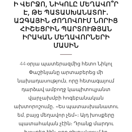
Ի ՎԵՐՋՈ, ՆԻԿՈԼԸ ՄԵՂԱՎՈ՞Ր
Է, ԹԵ ՊԱՏԱՍԽԱՆԱՏՈՒ․
ԱԶԳԱՅԻՆ ԺՈՂՈՎՈՒՄ ՆՈՐԻՑ
ՀԻՇԵՑՐԻՆ ՊԱՐՏՈՒԹՅԱՆ
ԻՐԱԿԱՆ ՄԵՂԱՎՈՐՆԵՐԻ
ՄԱՍԻՆ
44-օրյա պատերազմից հետո Նիկոլ
Փաշինյանը արտաբերեց մի
նախադասություն, որը հետագայում
դարձավ ամբողջ կապիտուլյանտ
վարչախմբի հոգեբանական
ախտորոշումը․ «Ես պատասխանատու
եմ, բայց մեղավոր չեմ»։ Այդ խոսքերը
պատահական չէին։ Դրանք մարդու
խոսքեր էին, որը գիտակցում էր