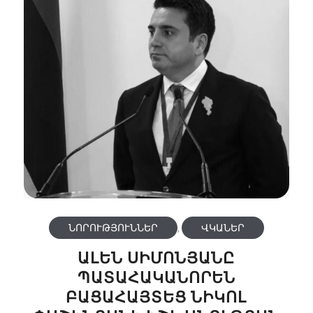
ՆՈՐՈՒԹՅՈՒՆՆԵՐ
,
ՎԿԱՆԵՐ
ԱԼԵՆ ՍԻՄՈՆՅԱՆԸ
ՊԱՏԱՀԱԿԱՆՈՐԵՆ
ԲԱՑԱՀԱՅՏԵՑ ՆԻԿՈԼ