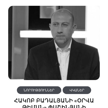
ՆՈՐՈՒԹՅՈՒՆՆԵՐ
,
ՎԿԱՆԵՐ
ՀԱԿՈԲ ԲԱԴԱԼՅԱՆԻ «ՕՐՎԱ
ԹԵՄԱՆ» ՓԱՇԻՆՅԱՆԻ