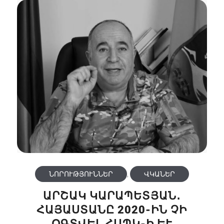
ՆՈՐՈՒԹՅՈՒՆՆԵՐ
,
ՎԿԱՆԵՐ
ԱՐՇԱԿ ԿԱՐԱՊԵՏՅԱՆ․
ՀԱՅԱՍՏԱՆԸ 2020-ԻՆ ՉԻ
ՕԳՏՎԵԼ ՀԱՊԿ-Ի ԵՒ Ռ