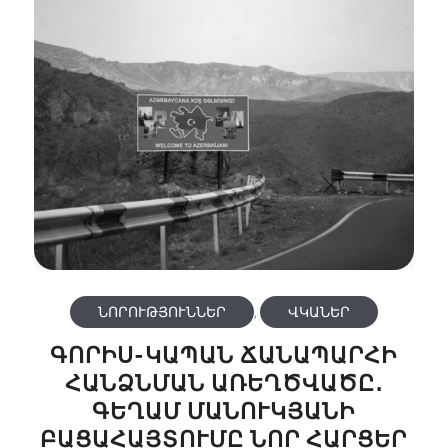
ՆՈՐՈՒԹՅՈՒՆՆԵՐ
,
ՎԿԱՆԵՐ
ԳՈՐԻՍ-ԿԱՊԱՆ ՃԱՆԱՊԱՐՀԻ
ՀԱՆՁՆՄԱՆ ԱՌԵՂԾՎԱԾԸ․
ԳԵՂԱՄ ՄԱՆՈՒԿՅԱՆԻ
ԲԱՑԱՀԱՅՏՈՒՄԸ ՆՈՐ ՀԱՐՑԵՐ