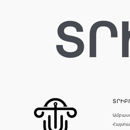
ՏՐ
ՏՐԻԲ
Ամբաս
Հայտա