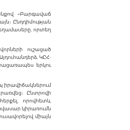
անքով «Բարգավաճ
այն։ Ընդդիմության
տեղամասերը, որտեղ
վորների ուշացած
յդուհանդերձ, ԿԸՀ-
 բացառապես երկու
իպ իրավիճակներում
իրառվեց։ Ընտրովի
երքել, որովհետև
հավասար կիրառումն
լուսավորելով միայն