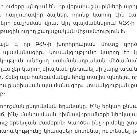
իր ուժերը պնդում են, որ վերահաշվարկների արդյ
ն հարյուրավոր ձայներ, որոնք կարող էին էա
երի բաշխման վրա։ Այդ պայմաններում ԿԸՀ-ի
թացին ուղիղ քաղաքական միջամտություն է։
 այն է, որ ԲՀԿ-ի խորհրդարան մուտք գործ
պայմանագիր» կուսակցությունը կարող էր կ
ություն ունեցող սահմանադրական մեծամասն
յլևս չէր կարող միայնակ ընդունել մի շարք առա
 Հենց այս հանգամանքն հիմք տալիս պնդելու, որ 
«Քաղաքացիական պայմանագիր» կուսակցության 
բ։
որոշման ընդունման եղանակը։ Ի՜նչ երկար քննար
ճ, ի՜նչ մանրամասն հիմնավորումների ներկայա
ւշ երեկոյան ժամերին։ Կարծես ինչ-որ մեկը շտ
արակությունը կհասցներ մոտենալ ու տեսնել, թ