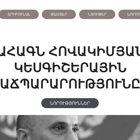
ՏՐԻԲՈՒՆԱԼ
ՓԱՍՏԵՐ
ՆՅՈՒԹԵՐ
ՆՈՐՈ
ԱՀԱԳՆ ՀՈՎԱԿԻՄՅԱ
ԿԵՍԳԻՇԵՐԱՅԻՆ
ԱՃՊԱՐԱՐՈՒԹՅՈՒՆ
ՆՈՐՈՒԹՅՈՒՆՆԵՐ