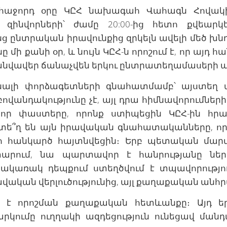
ի հաջորդ օրը ԿԸՀ նախագահ Վահագն Հովա
 զինվորների՝ ժամը 20:00-ից հետո քվեարկե
անց ընտրական իրավունքից զրկելն ավելի մեծ խնդ
ը մի քանի օր, և նույն ԿԸՀ-ն որոշում է, որ այդ
 է անվավեր ճանաչվեն երկու ընտրատեղամասերի ա
ւնալի փորձագետների գնահատմամբ՝ այստեղ 
բովանդակությունը չէ, այլ դրա հիմնավորումներ
նոր փաստերը, որոնք ստիպեցին ԿԸՀ-ին հր
Որտե՞ղ են այն իրավական գնահատականները, որ
տո հանկարծ հայտնվեցին։ Երբ պետական մար
արում, նա պարտավոր է հանրությանը ներ
Հակառակ դեպքում ստեղծվում է տպավորություն
րավական վերլուծությունից, այլ քաղաքական անհ
վ է որոշման քաղաքական հետևանքը։ Այդ ե
ղարկումը ուղղակի ազդեցություն ունեցավ մա