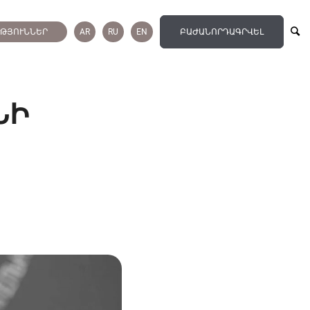
ՒԹՅՈՒՆՆԵՐ
AR
RU
EN
ԲԱԺԱՆՈՐԴԱԳՐՎԵԼ
ՆԻ
Ը