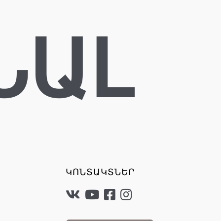
ՆԱԼ
ԿՈՆՏԱԿՏՆԵՐ