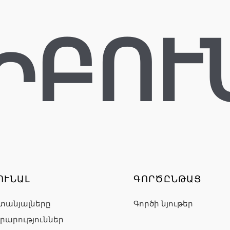
ԻԲՈՒ
ՈՒՆԱԼ
ԳՈՐԾԸՆԹԱՑ
տանյալները
Գործի նյութեր
րարություններ