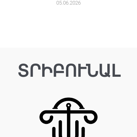
05.06.2026
ՏՐԻԲՈՒՆԱԼ