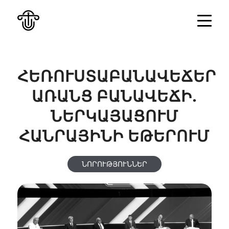
ՀԵՌՈՒՍՏԱԲԱՆԱՎԵՃԵՐ
ԱՌԱՆՑ ԲԱՆԱՎԵՃԻ.
ՆԵՐԿԱՅԱՑՈՒՄ
ՀԱՆՐԱՅԻՆԻ ԵԹԵՐՈՒՄ
ՆՈՐՈՒԹՅՈՒՆՆԵՐ