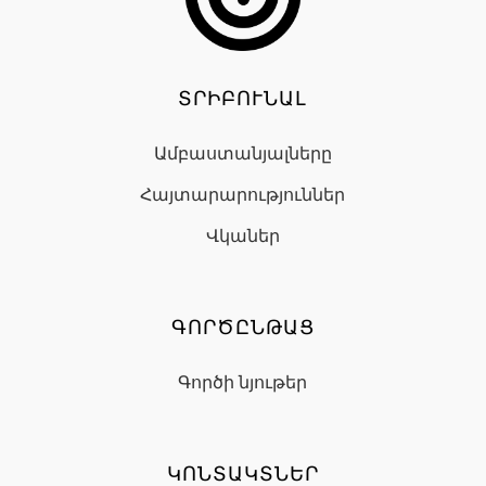
ՏՐԻԲՈՒՆԱԼ
Ամբաստանյալները
Հայտարարություններ
Վկաներ
ԳՈՐԾԸՆԹԱՑ
Գործի նյութեր
ԿՈՆՏԱԿՏՆԵՐ