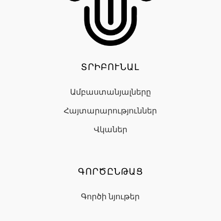
ՏՐԻԲՈՒՆԱԼ
Ամբաստանյալները
Հայտարարություններ
Վկաներ
ԳՈՐԾԸՆԹԱՑ
Գործի նյութեր