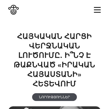
ՀԱՅԿԱԿԱՆ ՀԱՐՑԻ
ՎԵՐՋՆԱԿԱՆ
ԼՈՒԾՈՒՄԸ. Ի՞ՆՉ Է
ԹԱՔՆՎԱԾ «ԻՐԱԿԱՆ
ՀԱՅԱՍՏԱՆԻ»
ՀԵՏԵՎՈՒՄ
ՆՈՐՈՒԹՅՈՒՆՆԵՐ