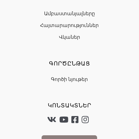
Ամբաստանյալները
Հայտարարություններ
Վկաներ
ԳՈՐԾԸՆԹԱՑ
Գործի նյութեր
ԿՈՆՏԱԿՏՆԵՐ