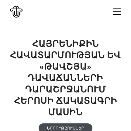
ՀԱՅՐԵՆԻՔԻՆ
ՀԱՎԱՏԱՐՄՈՒԹՅԱՆ ԵՎ
«ԹԱՎՇՅԱ»
ԴԱՎԱՃԱՆՆԵՐԻ
ԴԱՐԱՇՐՋԱՆՈՒՄ
ՀԵՐՈՍԻ ՃԱԿԱՏԱԳՐԻ
ՄԱՍԻՆ
ՆՈՐՈՒԹՅՈՒՆՆԵՐ