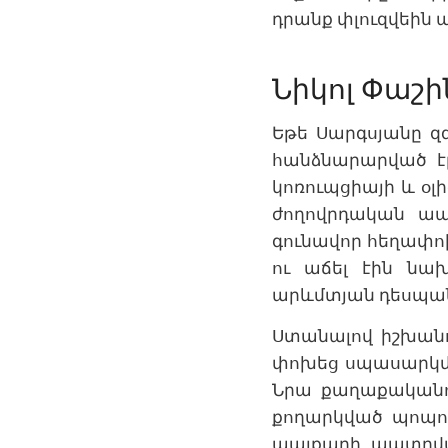
դրանք փլուզվեին
Նիկոլ Փաշ
Եթե Սարգսյանը զ
հանձնարարված էր
կոռուպցիայի և օլ
ժողովրդական ապ
գունավոր հեղափոխո
ու աճել էին նախ
արևմտյան դեսպան
Ստանալով իշխանո
փոխեց սպասարկմա
Նրա քաղաքականու
քողարկված պոպու
պայքարի պատրվա