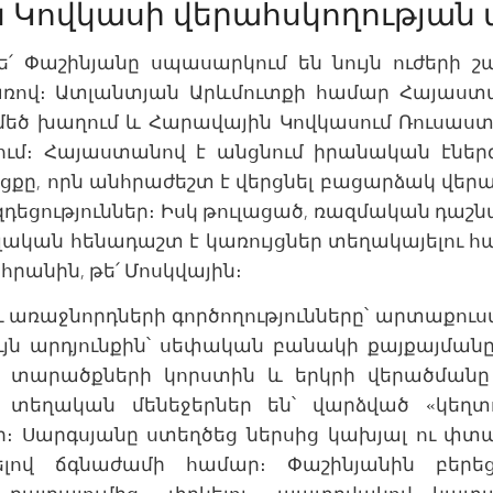
 Կովկասի վերահսկողության մ
ե՛ Փաշինյանը սպասարկում են նույն ուժերի 
ռով։ Ատլանտյան Արևմուտքի համար Հայաստ
 մեծ խաղում և Հարավային Կովկասում Ռուսաս
ում։ Հայաստանով է անցնում իրանական էնե
քը, որն անհրաժեշտ է վերցնել բացարձակ վեր
 ազդեցություններ։ Իսկ թուլացած, ռազմական դաշ
ական հենադաշտ է կառույցներ տեղակայելու հա
հրանին, թե՛ Մոսկվային։
ու առաջնորդների գործողությունները՝ արտաքու
ույն արդյունքին՝ սեփական բանակի քայքայմա
ն, տարածքների կորստին և երկրի վերածման
 տեղական մենեջերներ են՝ վարձված «կե
։ Սարգսյանը ստեղծեց ներսից կախյալ ու փտ
ով ճգնաժամի համար։ Փաշինյանին բերեցի