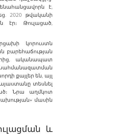
ենահանցավորն է,
ց. 2020 թվականի
 էր։ Թուլացած,
րցախի կորուստն
ն բարեհաճության
երից, ականապատ
սահմանազատման
րդի քայլեր են, այլ
Հայաստանը տեսնել
ված։ Նրա աղմկոտ
կախության» մասին
ուլացման և