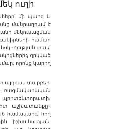
եկ ուղի
շահերը՝ մի պարզ և
անը մանրադրամ է
տանի մեկուսացման
րգակիրների համար
ահսկողության տակ՝
նակիցներից զրկված
մար, որոնք կարող
ստ այդքան տարբեր,
նը, ռազմավարական
ը պրոտեկտորատի։
ղտոտ աշխատանքը»
ած համակարգ՝ հող
ն իշխանության,