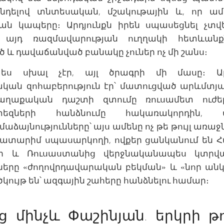
դելով տնտեսական, մշակութային և, որ ամ
ն կապերը։ Արդյունքն իրեն սպասեցնել չտվե
այդ ռազմավարության ուղղակի հետևանքն
և դավաճանված բանակը չուներ ոչ մի շանս։
պես սխալ չէր, այլ ծրագրի մի մասը։ Ա
ան զոհաբերություն էր՝ մատուցված արևմտյա
Քաղաքական դաշտի զտումը ռուսամետ ուժ
եզների հանձնումը հակառակորդին, 
ձայնությունները՝ այս ամենը ոչ թե թույլ առաջնո
ատարիմ սպասարկողի, ովքեր ցանկանում են 
ելի և Ռուսաստանից վերջնականապես կտր
ները «ժողովրդավարական բեկման» և «նոր ան
ույթ են՝ ազգային շահերը հանձնելու համար։
ց մինչև Փաշինյան. երկրի թ