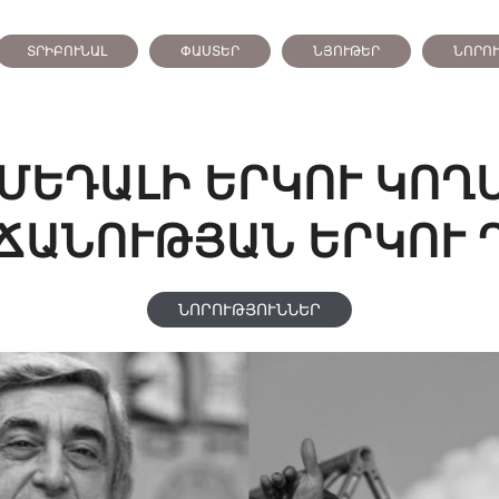
ՏՐԻԲՈՒՆԱԼ
ՓԱՍՏԵՐ
ՆՅՈՒԹԵՐ
ՆՈՐՈ
ՄԵԴԱԼԻ ԵՐԿՈՒ ԿՈՂ
ՃԱՆՈՒԹՅԱՆ ԵՐԿՈՒ 
ՆՈՐՈՒԹՅՈՒՆՆԵՐ