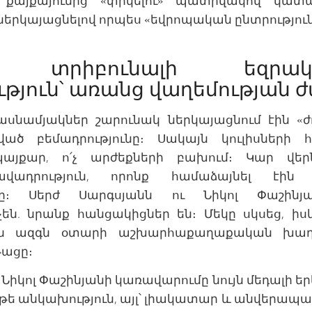
 քայքայումից «փրկելու» պատրվակով կա
երկայացնելով որպես «եվրոպական ընտրություն
ն տրիբունալի եզրակացո
թյուն՝ առանց վաղեմության 
ասնամյակներ շարունակ ներկայացնում էին 
չված բեմադրությունը։ Սակայն կուլիսների 
այքար, ո՛չ արժեքների բախում։ Կար վեր
վադրություն, որոնք համաձայնել էին
ունը։ Սերժ Սարգսյանն ու Նիկոլ Փաշին
են. նրանք հանցակիցներ են։ Մեկը սկսեց, իս
ւյն ազգն օտարի աշխարհաքաղաքական խաղ
թացը։
Նիկոլ Փաշինյանի կառավարումը նույն մեդալի երկ
չ թե անկախություն, այլ՝ լիակատար և անվերապ