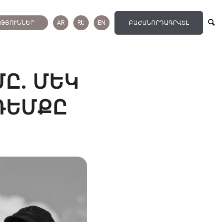
ՒԹՅՈՒՆՆԵՐ
AR
RU
EN
ԲԱԺԱՆՈՐԴԱԳՐՎԵԼ
ՄԸ. ՄԵԿ
ԴԵՄՔԸ