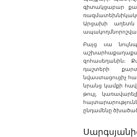
գիտակցաբար քան
ռազմատեխնիկակա
Արցախի աղետն 
ապակողմնորոշված 
Բայց սա նույն
աշխարհաքաղաքակ
զոհասեղանին։ 
դաշտերի քարտ
նվաստացուցիչ համա
նրանց կամքի հավ
թույլ, կառավար
հայտարարություն
ընդամենը ծխածածկ
Սարգսյանի