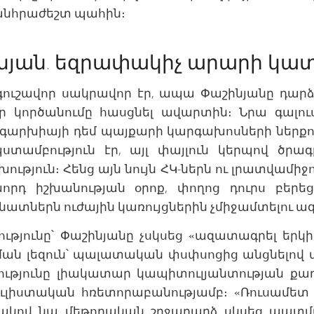
 անհրաժեշտ պահին։
ինյան. եզրափակիչ արարի կա
գուշավոր սակրավոր էր, ապա Փաշինյանը դարձ
 կործանումը հասցնել ավարտին։ Նրա գալու
իգարխիայի դեմ պայքարի կարգախոսների ներքո
ստամբություն էր, այլ փայլուն կերպով ծրա
ւթյուն։ Հենց այն նույն ՀԿ-ներն ու լրատվամիջո
որդ իշխանության օրոք, փողոց դուրս բերե
ատներն ուժային կառույցներին չմիջամտելու ա
ւթյունը՝ Փաշինյանը չսկսեց «ազատագրել երկի
ն լեզուն՝ պալատական փսփսոցից անցնելով փ
թյունը լիակատար կապիտուլյանտության քաղ
լիստական հռետորաբանությամբ։ «Ռուսամետ 
կով նա մեթոդական շրջադարձ սկսեց պատմ