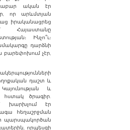
ոդաբար ական էր
ր, որ արևմտյան
մաց իրականացրեց
ը՝ Հայաստանը
ւթյան։ Ինչո՞ւ։
ամակարգը դարձնի
ն բարեփոխում չէր,
կերպությունների
բողոքական դաշտ և
Կայունության և
 հստակ ծրագիր.
պ՝ խարխլում էր
պագա հեղաշրջման
մի պարսպակործան
պատերին, որպեսզի