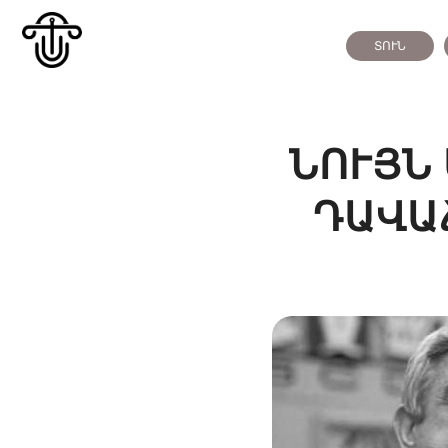
ՏՈՒՆ
ՆՈՒՅՆ 
ԴԱՎԱ