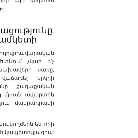
տարի այդ կեղտոտ
»։
ւթյունը.
ժամկետի
«ժողովրդավարական
հետևում չկար ո՛չ
նախավերի սառը,
 վաճառել երկրի
յանը քաղաքական
կ մյուսն ավարտին
ում մանրադրամի
ու կողմերն են, որի
ահ կապիտուլյացիա: