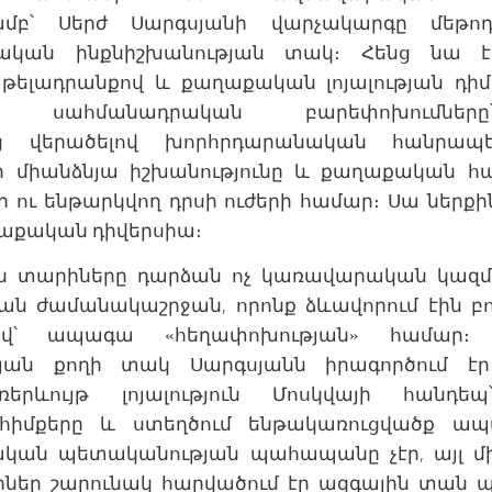
յամբ՝ Սերժ Սարգսյանի վարչակարգը մեթ
ական ինքնիշխանության տակ։ Հենց նա է
 թելադրանքով և քաղաքական լոյալության դի
ն սահմանադրական բարեփոխումներ
 վերածելով խորհրդարանական հանրապետո
նի միանձնյա իշխանությունը և քաղաքական հ
 ու ենթարկվող դրսի ուժերի համար։ Սա ներքի
աքական դիվերսիա։
 տարիները դարձան ոչ կառավարական կազմա
ան ժամանակաշրջան, որոնք ձևավորում էին 
րվ՝ ապագա «հեղափոխության» համար։ 
յան քողի տակ Սարգսյանն իրագործում էր
երևույթ լոյալություն Մոսկվայի հանդե
հիմքերը և ստեղծում ենթակառուցվածք ա
ական պետականության պահապանը չէր, այլ 
իներ շարունակ հարվածում էր ազգային տան 