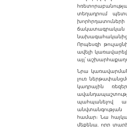
հռետորաբանութ
տեղադրում պետ
խորհրդատուների
ճակատագրակա
նախագահականից
Որպեսզի թուլաց
ավելի կառավարելի
այլ՝ աշխարհաքաղ
Նրա կառավարման
լուռ ներթափանցմ
կադրային ռեզե
ավանդապաշտութ
պահպանելով առ
անվտանգության 
համար։ Նա հայկ
մեքենա, որը տար