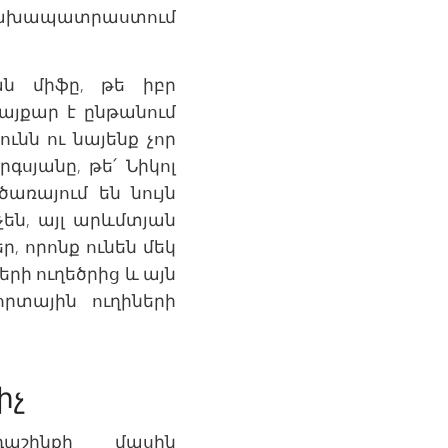
ը նախապատրաստում
ան միֆը, թե իբր
այքար է ընթանում
ւնն ու նայենք չոր
գսյանը, թե՛ Նիկոլ
առայում են նույն
են, այլ արևմտյան
, որոնք ունեն մեկ
ի ուղեծրից և այն
րտային ուղիների
իչ
աշինքի մասին