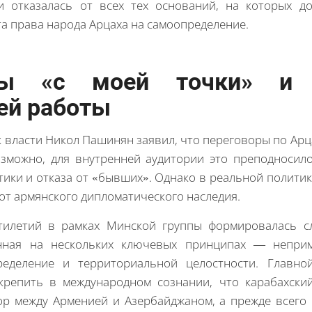
и отказалась от всех тех оснований, на которых до
а права народа Арцаха на самоопределение.
ры «с моей точки» и 
ей работы
к власти Никол Пашинян заявил, что переговоры по Арц
озможно, для внутренней аудитории это преподносил
ики и отказа от «бывших». Однако в реальной политик
от армянского дипломатического наследия.
тилетий в рамках Минской группы формировалась с
анная на нескольких ключевых принципах — непри
еделение и территориальной целостности. Главно
крепить в международном сознании, что карабахски
р между Арменией и Азербайджаном, а прежде всего