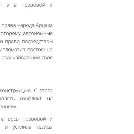
ой, а в правовой и
 права народа Арцаха
 которому автономные
ли право посредством
дипломатия постоянно
, реализовавший свое
конструкцию. С этого
авлять конфликт на
енией».
ила весь правовой и
, и усилила тезисы