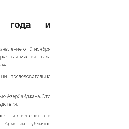
0 года и
заявление от 9 ноября
рческая миссия стала
аха.
нии последовательно
ью Азербайджана. Это
едствия.
нностью конфликта и
ль Армении публично