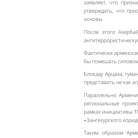
заявляет, что призн
утверждать, что при
основы.
После этого Азерба
антитеррористическу
Фактически армянская
бы помешать силовом
Блокаду Арцаха, гума
представить не как а
Параллельно Армения
региональные проек
рамках инициативы TR
«Зангезурского корид
Таким образом Арме