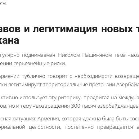
сы.
авов и легитимация новых 
жана
егулярно поднимаемая Николом Пашиняном тема «во
мении серьезнейшие риски.
Армении публично говорит о необходимости возвращ
ески легитимирует территориальные претензии Азербай
 активно использует эту риторику, продвигая на между
ов, но и тему «возвращения 300 тысяч азербайджанцев
сная ситуация: Армения, которая должна была быть со
ориальной целостности, постепенно превращается 