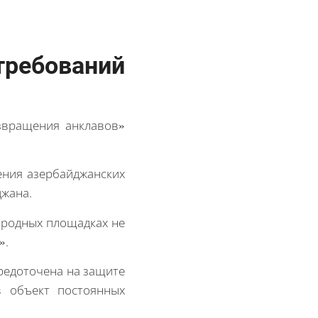
требований
звращения анклавов»
ения азербайджанских
джана.
народных площадках не
».
средоточена на защите
в объект постоянных