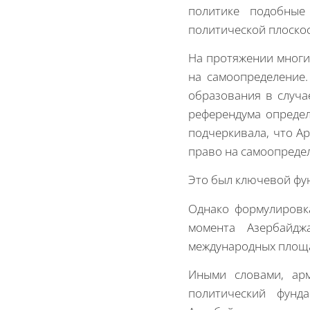
политике подобные
политической плоскос
На протяжении многи
на самоопределение.
образования в случа
референдума определ
подчеркивала, что А
право на самоопреде
Это был ключевой фу
Однако формулировка
момента Азербайдж
международных площа
Иными словами, арм
политический фунд