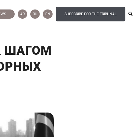
EWS
AR
RU
EN
SUBSCRIBE FOR THE TRIBUNAL
А ШАГОМ
ОРНЫХ