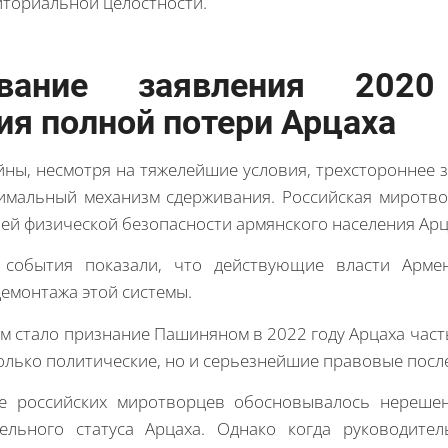
иториальной целостности.
рование заявления 202
ия полной потери Арцаха
ны, несмотря на тяжелейшие условия, трехстороннее 
имальный механизм сдерживания. Российская миротво
ей физической безопасности армянского населения Арц
события показали, что действующие власти Арме
демонтажа этой системы.
 стало признание Пашиняном в 2022 году Арцаха част
олько политические, но и серьезнейшие правовые посл
ие российских миротворцев обосновывалось нереше
тельного статуса Арцаха. Однако когда руководите