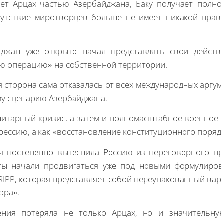
ает Арцах частью Азербайджана, Баку получает пол
сутствие миротворцев больше не имеет никакой пра
йджан уже открыто начал представлять свои дейст
ю операцию» на собственной территории.
 сторона сама отказалась от всех международных аргу
у сценарию Азербайджана.
нитарный кризис, а затем и полномасштабное военное
грессию, а как «восстановление конституционного поряд
 постепенно вытеснила Россию из переговорного пр
ты начали продвигаться уже под новыми формулиров
IPP, которая представляет собой переупакованный ва
ора».
ния потеряла не только Арцах, но и значительн