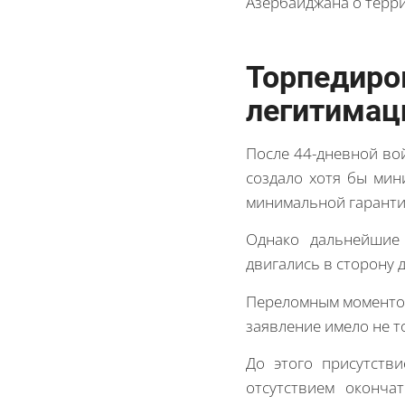
Азербайджана о терр
Торпеди
легитимац
После 44-дневной вой
создало хотя бы мин
минимальной гаранти
Однако дальнейшие 
двигались в сторону 
Переломным моментом
заявление имело не т
До этого присутств
отсутствием оконча