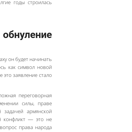
лгие годы строилась
обнуление
аху он будет начинать
ось как символ новой
е это заявление стало
ложная переговорная
менении силы, праве
й задачей армянской
й конфликт — это не
 вопрос права народа