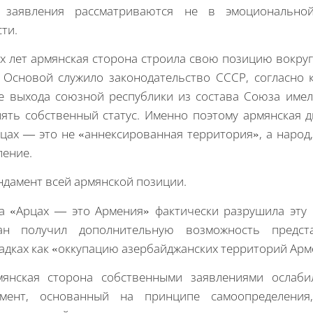
 заявления рассматриваются не в эмоциональн
ти.
х лет армянская сторона строила свою позицию вокруг
 Основой служило законодательство СССР, согласно
е выхода союзной республики из состава Союза име
ять собственный статус. Именно поэтому армянская 
рцах — это не «аннексированная территория», а народ
ление.
ндамент всей армянской позиции.
 «Арцах — это Армения» фактически разрушила эту 
ан получил дополнительную возможность предст
дках как «оккупацию азербайджанских территорий Арм
янская сторона собственными заявлениями ослаб
амент, основанный на принципе самоопределения