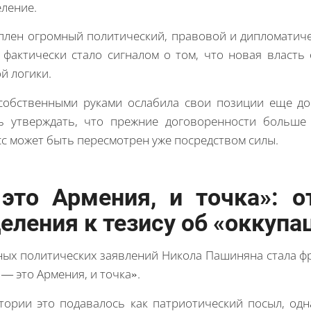
еление.
оплен огромный политический, правовой и дипломатиче
фактически стало сигналом о том, что новая власть 
й логики.
собственными руками ослабила свои позиции еще до
ь утверждать, что прежние договоренности больше 
с может быть пересмотрен уже посредством силы.
это Армения, и точка»: о
еления к тезису об «оккупа
ных политических заявлений Никола Пашиняна стала фр
 — это Армения, и точка».
тории это подавалось как патриотический посыл, од