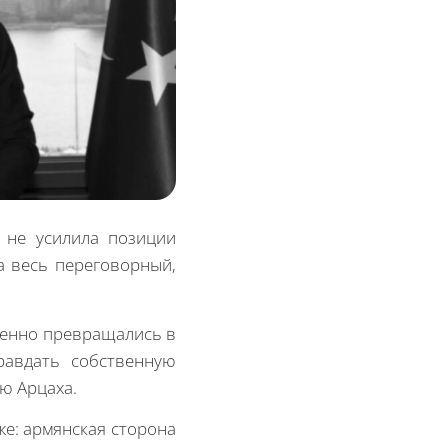
 не усилила позиции
а весь переговорный,
пенно превращались в
равдать собственную
ю Арцаха.
же: армянская сторона