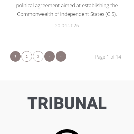
political agreement aimed at establishing the
Commonwealth of Independent States (CIS).
20.04.2026
Page 1 of 14
›
»
1
2
3
TRIBUNAL