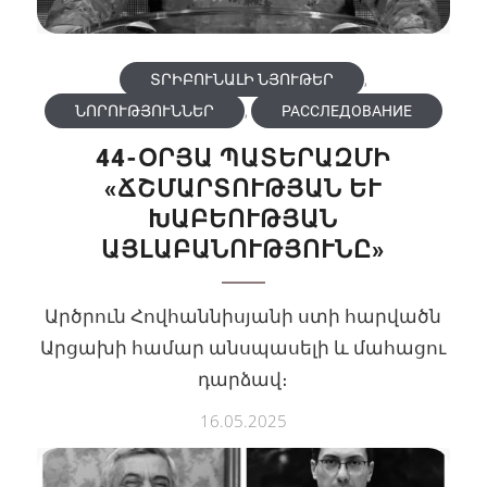
ՏՐԻԲՈՒՆԱԼԻ ՆՅՈՒԹԵՐ
,
ՆՈՐՈՒԹՅՈՒՆՆԵՐ
,
РАССЛЕДОВАНИЕ
44-ՕՐՅԱ ՊԱՏԵՐԱԶՄԻ
«ՃՇՄԱՐՏՈՒԹՅԱՆ ԵՒ Խ
ԱԲԵՈՒԹՅԱՆ Ա
ՅԼԱԲԱՆՈՒԹՅՈՒՆԸ»
Արծրուն Հովհաննիսյանի ստի հարվածն
Արցախի համար անսպասելի և մահացու
դարձավ։
16.05.2025