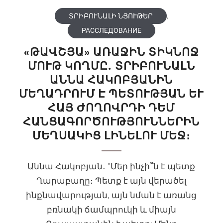
ՏՐԻԲՈՒՆԱԼԻ ՆՅՈՒԹԵՐ
,
РАССЛЕДОВАНИЕ
«ԹԱՎՇՅԱ» ԱՌԱՋԻՆ ՏԻԿՆՈՋ
ՄՈՒԹ ԿՈՂՄԸ. ՏՐԻԲՈՒՆԱԼՆ
ԱՆՆԱ ՀԱԿՈԲՅԱՆԻՆ
ՄԵՂԱԴՐՈՒՄ Է ՊԵՏՈՒԹՅԱՆ ԵՒ Հ
ԱՅ ԺՈՂՈՎՐԴԻ ԴԵՄ Հ
ԱՆՑԱԳՈՐԾՈՒԹՅՈՒՆՆԵՐԻՆ Մ
ԵՂՍԱԿԻՑ ԼԻՆԵԼՈՒ ՄԵՋ։
Աննա Հակոբյան․ "Մեր ինչի՞ն է պետք
Ղարաբաղը։ Պետք է այն վերածել
ինքնավարության, այն նման է առանց
բռնակի ճամպրուկի և միայն