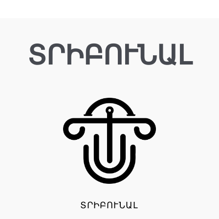
ՏՐԻԲՈՒՆԱԼ
ՏՐԻԲՈՒՆԱԼ