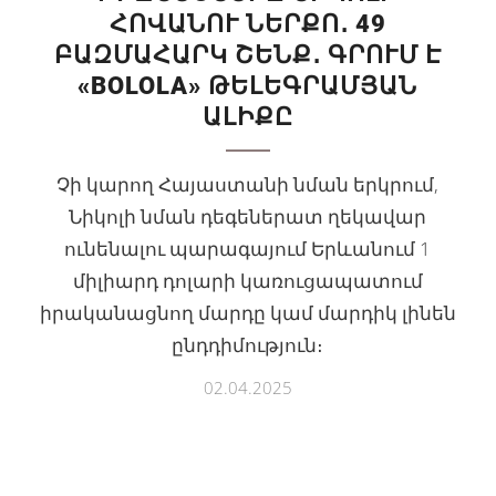
ՀՈՎԱՆՈՒ ՆԵՐՔՈ․ 49
ԲԱԶՄԱՀԱՐԿ ՇԵՆՔ․ ԳՐՈՒՄ Է
«BOLOLA» ԹԵԼԵԳՐԱՄՅԱՆ
ԱԼԻՔԸ
Չի կարող Հայաստանի նման երկրում,
Նիկոլի նման դեգեներատ ղեկավար
ունենալու պարագայում Երևանում 1
միլիարդ դոլարի կառուցապատում
իրականացնող մարդը կամ մարդիկ լինեն
ընդդիմություն։
02.04.2025