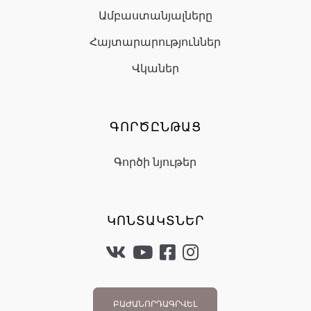
Ամբաստանյալները
Հայտարարություններ
Վկաներ
ԳՈՐԾԸՆԹԱՑ
Գործի նյութեր
ԿՈՆՏԱԿՏՆԵՐ
ԲԱԺԱՆՈՐԴԱԳՐՎԵԼ