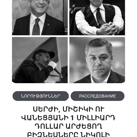
ՆՈՐՈՒԹՅՈՒՆՆԵՐ
,
РАССЛЕДОВАНИЕ
ՍԵՐԺԻ, ՄԻՇԻԿԻ ՈՒ
ՎԱՆԵՑՅԱՆԻ 1 ՄԻԼԼԻԱՐԴ
ԴՈԼԼԱՐ ԱՐԺԵՑՈՂ
ԲԻԶՆԵՍՆԵՐԸ ՆԻԿՈԼԻ