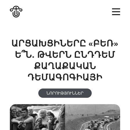
ԱՐՑԱԽՑԻՆԵՐԸ «ԲԵՌ»
Ե՞Ն. ԹՎԵՐՆ ԸՆԴԴԵՄ
ՔԱՂԱՔԱԿԱՆ
ԴԵՄԱԳՈԳԻԱՅԻ
ՆՈՐՈՒԹՅՈՒՆՆԵՐ