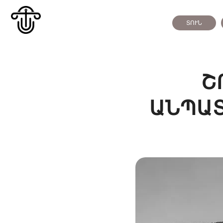
ՏՈՒՆ
Շ
ԱՆՊԱ