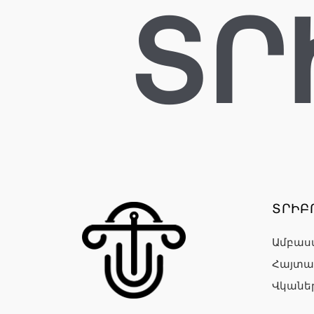
ՏՐ
ՏՐԻԲ
Ամբաս
Հայտա
Վկանե