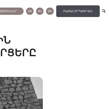
ՒԹՅՈՒՆՆԵՐ
AR
RU
EN
ԲԱԺԱՆՈՐԴԱԳՐՎԵԼ
ԻՆ
ՐՑԵՐԸ