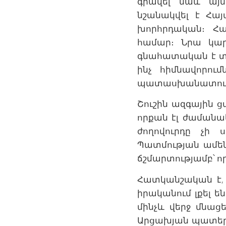
գրավել նաև այ
նշանակվել է Հա
խորհրդական։ Հա
համար։ Նրա կարծ
գնահատական է տր
ինչ հիմնավորու
պատասխանատու 
Շուշին ազգային ց
որքան էլ ժամանա
ժողովուրդը չի
Պատմության ամեն
ճշմարտությամբ՝ որ
Հատկանշական է, 
իրականում լքել ե
մինչև վերջ մնաց
Արցախյան պատերազ