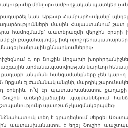
ակությունը մինչ օրս ամբողջական պատկեր չուն
դրադարձել նաև Արթուր Համբարձումյանը՝ պնդելով
ադարձությունների մասին Հայաստանում շատ 
 Նրա համոզմամբ՝ պատերազմի վերջին օրերի
ամբ չի բացահայտվել, իսկ որոշ դերակատարների
մնացել հանրային քննարկումներից։
իշեցնում է, որ Շուշին Արցախի խորհրդանիշն
 ազգային արժանապատվության կարևոր հենասյու
 քաղաքի անկման հանգամանքները չեն կարող
մ։ Որքան էլ ժամանակ անցնի, մարդիկ շարունակելո
յդ օրերին, ո՞վ էր պատասխանատու քաղաք
ւ Շուշին առեղծվածային պայմաններում հանձ
շտպանությունը պատշաճ չկազմակերպվեց։
նձնահատուկ տեղ է զբաղեցնում Սերգեյ Առստամ
րին պատասխանատու է եղել Շուշիի պաշտպ