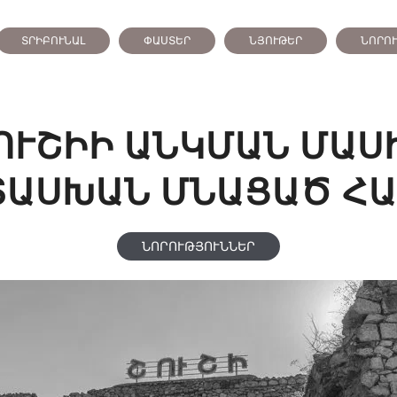
ՏՐԻԲՈՒՆԱԼ
ՓԱՍՏԵՐ
ՆՅՈՒԹԵՐ
ՆՈՐՈ
ՈՒՇԻԻ ԱՆԿՄԱՆ ՄԱՍ
ՏԱՍԽԱՆ ՄՆԱՑԱԾ ՀԱ
ՆՈՐՈՒԹՅՈՒՆՆԵՐ