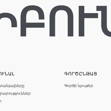
ԻԲՈՒ
ՈՒՆԱԼ
ԳՈՐԾԸՆԹԱՑ
տանյալները
Գործի նյութեր
րարություններ
ր