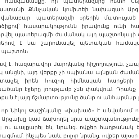
ն հանգամանքը, որ պատերազմից հետո Սեր
յաստանի Քննչական կոմիտեի նախագահ Արգ
վանաբար, պատերազմի օրերին մատուցած ծ
իքով՝ հասարակությունն իրավունք ունի հա
վել պատերազմի ժամանակ այդ պաշտոնյայի գ
մներով է նա շարունակել պետական համակա
պաշտոն։
ավ է, հազարավոր մարդկանց հիշողություն, չա
կ անցնի, այդ վերքը չի սպիանա այնքան ժաման
 ստացել իրեն հուզող հիմնական հարցերի
ածանր էջերը լռությամբ չեն փակվում։ Դրանք 
քան էլ այդ ճշմարտությունը ծանր ու անհարմար լ
որ Նիկոլ Փաշինյանը «փախած» է անվանում ոչ
ն Արցախը կամ ձախողել նրա պաշտպանությունը,
ել ու պայքարել են, նրանց, ովքեր հաղթանակ 
մում, ինչպես նաև բոլոր նրանց, ովքեր այսօր չ