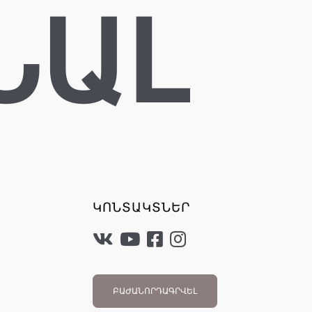
ՆԱԼ
ԿՈՆՏԱԿՏՆԵՐ
ԲԱԺԱՆՈՐԴԱԳՐՎԵԼ