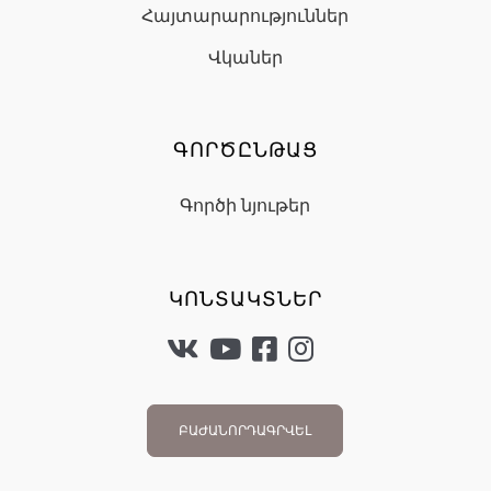
Հայտարարություններ
Վկաներ
ԳՈՐԾԸՆԹԱՑ
Գործի նյութեր
ԿՈՆՏԱԿՏՆԵՐ
ԲԱԺԱՆՈՐԴԱԳՐՎԵԼ