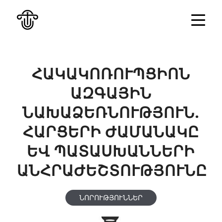
ՀԱԿԱԿՈՌՈՒՊՑԻՈՆ
ԱԶԳԱՅԻՆ
ՆԱԽԱՁԵՌՆՈՒԹՅՈՒՆ.
ՀԱՐՑԵՐԻ ԺԱՄԱՆԱԿԸ
ԵՎ ՊԱՏԱՍԽԱՆՆԵՐԻ
ԱՆՀՐԱԺԵՇՏՈՒԹՅՈՒՆԸ
ՆՈՐՈՒԹՅՈՒՆՆԵՐ