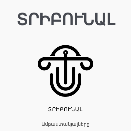
ՏՐԻԲՈՒՆԱԼ
ՏՐԻԲՈՒՆԱԼ
Ամբաստանյալները