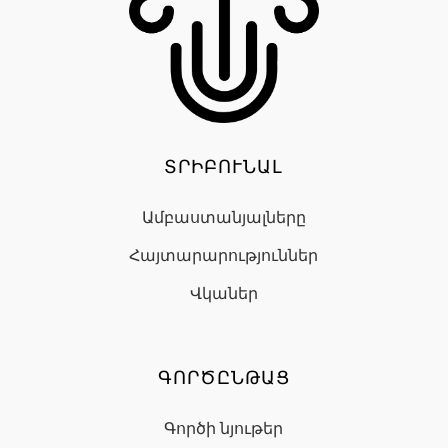
ՏՐԻԲՈՒՆԱԼ
Ամբաստանյալները
Հայտարարություններ
Վկաներ
ԳՈՐԾԸՆԹԱՑ
Գործի նյութեր