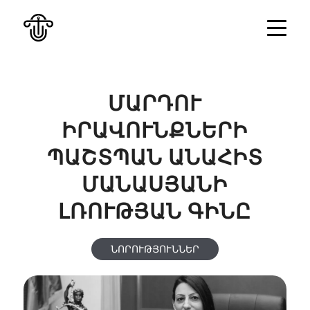
ՄԱՐԴՈՒ
ԻՐԱՎՈՒՆՔՆԵՐԻ
ՊԱՇՏՊԱՆ ԱՆԱՀԻՏ
ՄԱՆԱՍՅԱՆԻ
ԼՌՈՒԹՅԱՆ ԳԻՆԸ
ՆՈՐՈՒԹՅՈՒՆՆԵՐ