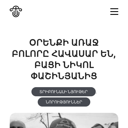
ՕՐԵՆՔԻ ԱՌԱՋ
ԲՈԼՈՐԸ ՀԱՎԱՍԱՐ ԵՆ,
ԲԱՑԻ ՆԻԿՈԼ
ՓԱՇԻՆՅԱՆԻՑ
,
ՏՐԻԲՈՒՆԱԼԻ ՆՅՈՒԹԵՐ
ՆՈՐՈՒԹՅՈՒՆՆԵՐ