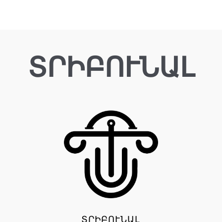
ՏՐԻԲՈՒՆԱԼ
ՏՐԻԲՈՒՆԱԼ