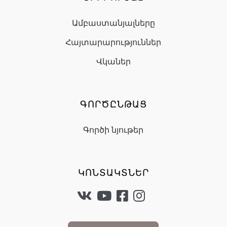
Ամբաստանյալները
Հայտարարություններ
Վկաներ
ԳՈՐԾԸՆԹԱՑ
Գործի նյութեր
ԿՈՆՏԱԿՏՆԵՐ