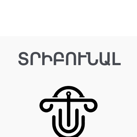
ՏՐԻԲՈՒՆԱԼ