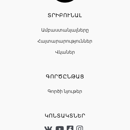
ՏՐԻԲՈՒՆԱԼ
Ամբաստանյալները
Հայտարարություններ
Վկաներ
ԳՈՐԾԸՆԹԱՑ
Գործի նյութեր
ԿՈՆՏԱԿՏՆԵՐ