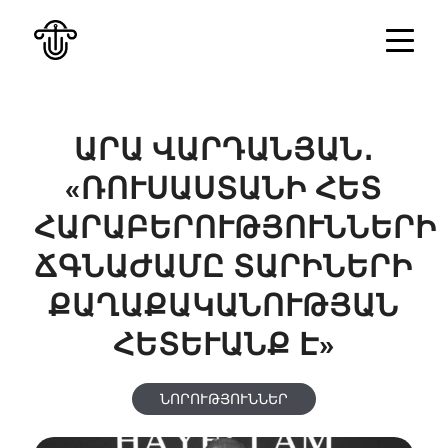
ԱՐԱ ՎԱՐԴԱՆՅԱՆ․
«ՌՈՒՍԱՍՏԱՆԻ ՀԵՏ
ՀԱՐԱԲԵՐՈՒԹՅՈՒՆՆԵՐԻ
ՃԳՆԱԺԱՄԸ ՏԱՐԻՆԵՐԻ
ՔԱՂԱՔԱԿԱՆՈՒԹՅԱՆ
ՀԵՏԵՒԱՆՔ Է»
ՆՈՐՈՒԹՅՈՒՆՆԵՐ