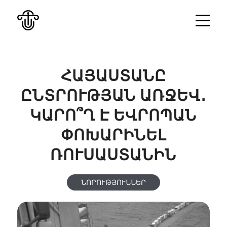
ՀԱՅԱՍՏԱՆԸ
ԸՆՏՐՈՒԹՅԱՆ ԱՌՋԵՎ․
ԿԱՐՈ՞Ղ Է ԵՎՐՈՊԱՆ
ՓՈԽԱՐԻՆԵԼ
ՌՈՒՍԱՍՏԱՆԻՆ
ՆՈՐՈՒԹՅՈՒՆՆԵՐ