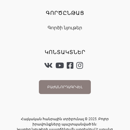
ԳՈՐԾԸՆԹԱՑ
Գործի նյութեր
ԿՈՆՏԱԿՏՆԵՐ
ԲԱԺԱՆՈՐԴԱԳՐՎԵԼ
Հայկական հանրային տրիբունալ © 2025. Բոլոր
իրավունքները պաշտպանված են:
Կայքից նյութերի պատճենումն արգելվում է առանց