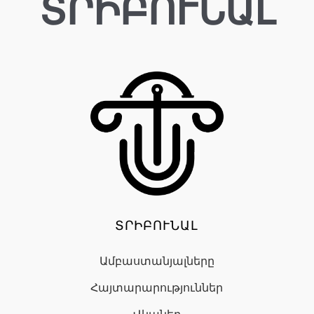
ՏՐԻԲՈՒՆԱԼ
ՏՐԻԲՈՒՆԱԼ
Ամբաստանյալները
Հայտարարություններ