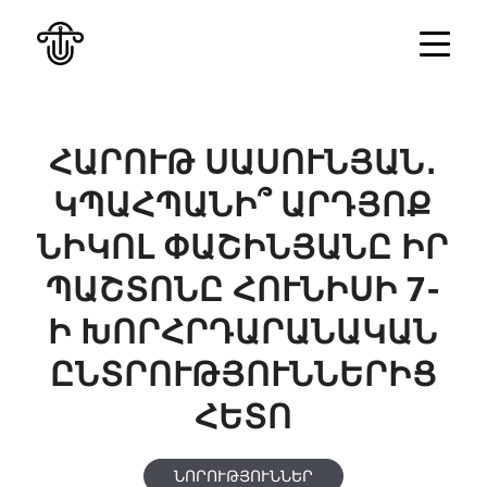
ՀԱՐՈՒԹ ՍԱՍՈՒՆՅԱՆ․
ԿՊԱՀՊԱՆԻ՞ ԱՐԴՅՈՔ
ՆԻԿՈԼ ՓԱՇԻՆՅԱՆԸ ԻՐ
ՊԱՇՏՈՆԸ ՀՈՒՆԻՍԻ 7-
Ի ԽՈՐՀՐԴԱՐԱՆԱԿԱՆ
ԸՆՏՐՈՒԹՅՈՒՆՆԵՐԻՑ
ՀԵՏՈ
ՆՈՐՈՒԹՅՈՒՆՆԵՐ