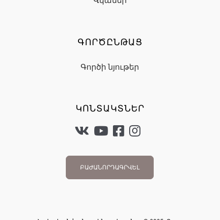
Վկաներ
ԳՈՐԾԸՆԹԱՑ
Գործի նյութեր
ԿՈՆՏԱԿՏՆԵՐ
ԲԱԺԱՆՈՐԴԱԳՐՎԵԼ