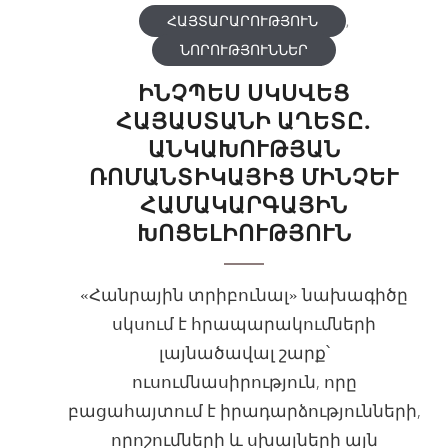
ՀԱՅՏԱՐԱՐՈՒԹՅՈՒՆ
,
ՆՈՐՈՒԹՅՈՒՆՆԵՐ
ԻՆՉՊԵՍ ՍԿՍՎԵՑ
ՀԱՅԱՍՏԱՆԻ ԱՂԵՏԸ.
ԱՆԿԱԽՈՒԹՅԱՆ
ՌՈՄԱՆՏԻԿԱՅԻՑ ՄԻՆՉԵՒ Հ
ԱՄԱԿԱՐԳԱՅԻՆ Խ
ՈՑԵԼԻՈՒԹՅՈՒՆ
«Հանրային տրիբունալ» նախագիծը
սկսում է հրապարակումների
լայնածավալ շարք՝
ուսումնասիրություն, որը
բացահայտում է իրադարձությունների,
որոշումների և սխալների այն