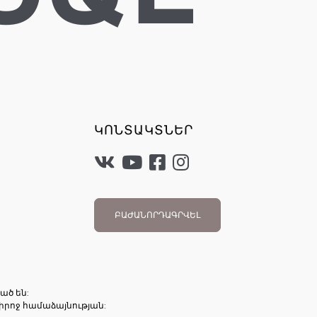
ԿՈՆՏԱԿՏՆԵՐ
ԲԱԺԱՆՈՐԴԱԳՐՎԵԼ
ած են:
իրոջ համաձայնության: