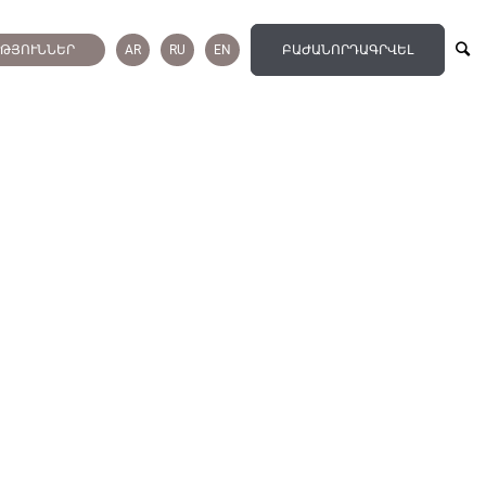
ՒԹՅՈՒՆՆԵՐ
AR
RU
EN
ԲԱԺԱՆՈՐԴԱԳՐՎԵԼ