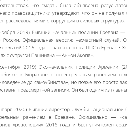
оятельствах. Его смерть была объявлена результат
днако правозащитники утверждают, что он не получал
ен расследованиями о коррупции в силовых структурах.
 ноября 2019) Бывший начальник полиции Еревана — 
 России. Официальная версия: несчастный случай. 
событий 2016 года — захвата полка ППС в Ереване. Х
ях с супругой Пашиняна — Анной Акопян.
сентября 2019) Экс-начальник полиции Армении (
обняке в Бюракане с огнестрельным ранением гол
«доведение до самоубийства», но позже его просто за
оставил предсмертной записки. Он был одним из главн
января 2020) Бывший директор Службы национальной 
трельным ранением в Ереване. Официально — «сам
риод «революции» 2018 года и был уничтожен сразу 