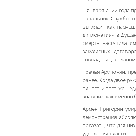
1 января 2022 года п
начальник Службы г
выглядит как насмеш
дипломатии» в Душан
смерть наступила и
закулисных договор
совпадение, а планом
Грачья Арутюнян, пре
ранее. Когда двое ру
одного и того же нед
знавших, как именно 
Армен Григорян умир
демонстрация абсолю
показать, что для них
удержания власти.