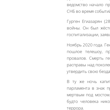
ведомство начало пр
СНБ во время событий
Гурген Егиазарян (
войны. Он был жёст
госпитализации, заяв
Ноябрь 2020 года. Ге
пошлое телешоу, п
провалов. Смерть г
расправы над поколе
утвердить свою безда
В ту же ночь капит
парламента в знак п
мертвым под мостом.
будто человека ник
террора.