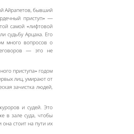
рий Айрапетов, бывший
ердечный приступ» —
 той самой «лифтовой
и судьбу Арцаха. Его
ом много вопросов о
ереговоров — это не
чного приступа» годом
ервых лиц, умирают от
еская зачистка людей,
куроров и судей. Это
е в зале суда, чтобы
и она стоит на пути их