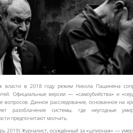
к власти в 2018 году режим Никола Пашиняна соп
ртей. Официальные версии — «самоубийства» и «се
 вопросов. Данное расследование, основанное на хр
ляет разоблачение системы, где неугодные ум
ласти предпочитают молчать.
арь 2019) Журналист, осуждённый за «шпионаж» — уме