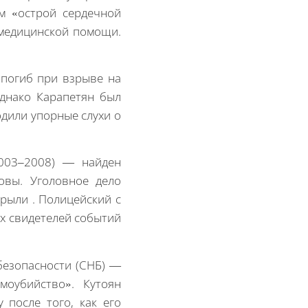
ом «острой сердечной
 медицинской помощи.
погиб при взрыве на
Однако Карапетян был
одили упорные слухи о
2003–2008) — найден
овы. Уголовное дело
крыли . Полицейский с
ых свидетелей событий
безопасности (СНБ) —
оубийство». Кутоян
после того, как его