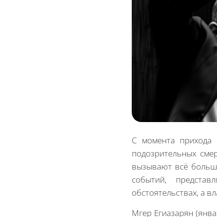
С момента прихода 
подозрительных сме
вызывают всё больше
событий, представ
обстоятельствах, а в
Мгер Егиазарян (янв