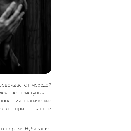
ровождается чередой
рдечные приступы» —
онологии трагических
ирают при странных
р в тюрьме Нубарашен