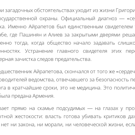
ри загадочных обстоятельствах уходит из жизни Григо
осударственной охраны. Официальный диагноз — «с
ка. Именно Айрапетов был единственным свидетелем
бе, где Пашинян и Алиев за закрытыми дверями решал
менно тогда, когда общество начало задавать слишк
енностях. Устранение главного свидетеля этих п
ерная зачистка следов предательства.
дшественник Айрапетова, скончался от того же «серде
ководителей ведомства, отвечавшего за безопасность п
уга в кратчайшие сроки, это не медицина. Это политич
была предана Армения.
ает прямо на скамье подсудимых — на глазах у про
тной жестокости: власть готова убивать критиков даж
 нет ни закона, ни морали, ни человеческой жизни, есл