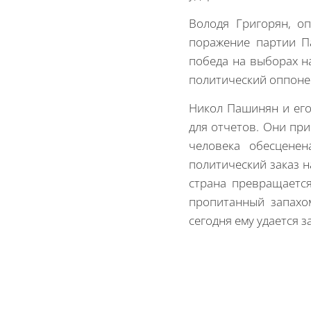
Володя Григорян, о
поражение партии П
победа на выборах н
политический оппоне
Никол Пашинян и его
для отчетов. Они пр
человека обесцене
политический заказ н
страна превращается
пропитанный запахо
сегодня ему удается 