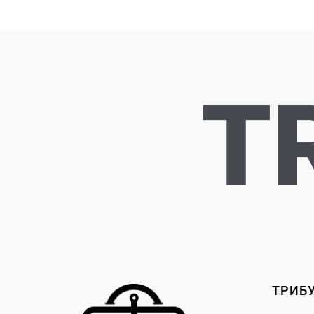
T
ТРИБ