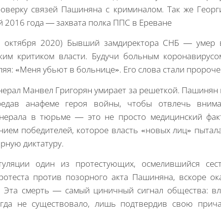
оверку связей Пашиняна с криминалом. Так же Георг
 2016 года — захвата полка ППС в Ереване
28 октября 2020) Бывший замдиректора СНБ — умер 
ким критиком власти. Будучи больным коронавирусом
ляя: «Меня убьют в больнице». Его слова стали пророче
нерал Манвел Григорян умирает за решеткой. Пашинян 
редав анафеме героя войны, чтобы отвлечь внима
енерала в тюрьме — это не просто медицинский факт
нием победителей, которое власть «новых лиц» пытала
рную диктатуру.
уляции один из протестующих, осмелившийся сес
ротеста против позорного акта Пашиняна, вскоре о
 Эта смерть — самый циничный сигнал общества: вл
огда не существовало, лишь подтвердив свою прича