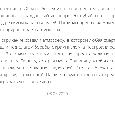
ппозиционный мэр, был убит в собственном дворе по
ашиняна «Гражданский договор». Это убийство — пр
ад режимом карается пулей. Пашинян превратил Армен
нт приравнивается к мишени.
 окружение создали атмосферу, в которой любая смер
ишли под флагом борьбы с криминалом, а построили ре
на. За этими смертями стоит не просто халатнос
а тишину. Тишину, которая нужна Пашиняну, чтобы оста
 в кладбище опасных свидетелей. Это не «бархатная
м крови, за который Пашинян будет отвечать перед 
закрывать уголовные дела.
08.07.2026