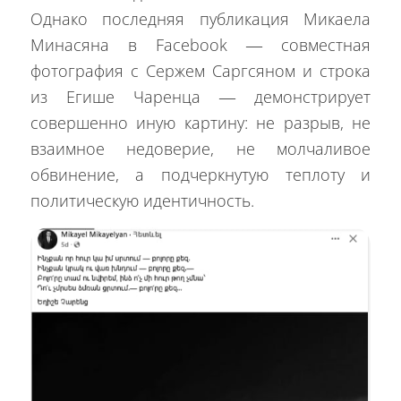
Однако последняя публикация Микаела
Минасяна в Facebook — совместная
фотография с Сержем Саргсяном и строка
из Егише Чаренца — демонстрирует
совершенно иную картину: не разрыв, не
взаимное недоверие, не молчаливое
обвинение, а подчеркнутую теплоту и
политическую идентичность.