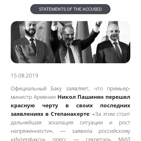
STATEMENTS OF THE ACCUSED
15.08.2019
Официальный
Баку
заявляет
,
что премьер-
министр Армении
Никол Пашинян перешел
красную черту в своих последних
заявлениях в Степанакерте
: «
За
этим
стоит
дальнейшая
эскалация
ситуации
и
рост
напряженности
«,
— заявила
российскому
«Интерфаксу»
пресс — секретарь МИД