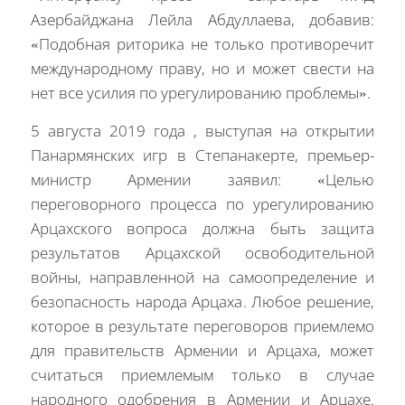
Азербайджана Лейла Абдуллаева, добавив:
«Подобная риторика не только противоречит
международному праву, но и может свести на
нет все усилия по урегулированию проблемы».
5 августа 2019 года , выступая на
открытии
Панармянских
игр
в Степанакерте
, премьер
-
министр Армении
заявил
:
«Целью
переговорного
процесса
по урегулированию
Арцахского
вопроса
должна
быть
защита
результатов
Арцахской
освободительной
войны
, направленной на самоопределение и
безопасность народа Арцаха
.
Любое
решение
,
которое
в результате переговоров приемлемо
для правительств Армении и Арцаха
, может
считаться приемлемым только
в
случае
народного одобрения в Армении и Арцахе
.