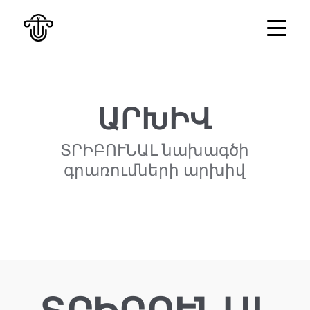
ԱՐԽԻՎ
ՏՐԻԲՈՒՆԱԼ նախագծի
գրառումների արխիվ