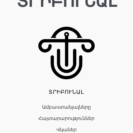
ՏՐԻԲՈՒՆԱԼ
ՏՐԻԲՈՒՆԱԼ
Ամբաստանյալները
Հայտարարություններ
Վկաներ