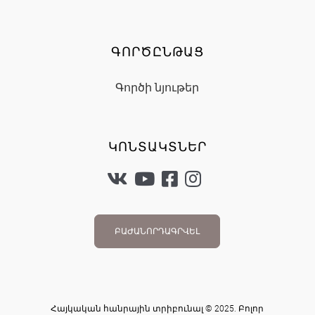
ԳՈՐԾԸՆԹԱՑ
Գործի նյութեր
ԿՈՆՏԱԿՏՆԵՐ
ԲԱԺԱՆՈՐԴԱԳՐՎԵԼ
Հայկական հանրային տրիբունալ © 2025. Բոլոր